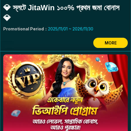
💎 স্লটে JitaWin ১০০% প্রথম জমা বোনাস
💎
Promotional Period
2025/11/01 ~ 2026/11/30
MORE