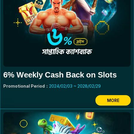
6% Weekly Cash Back on Slots
Promotional Period
2024/02/03 ~ 2028/02/29
MORE