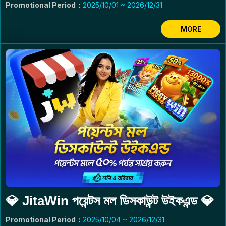
Promotional Period
2025/10/01 ~ 2026/12/31
MORE
💎 JitaWin পয়েন্টস মল ডিসকাউন্ট উইকএন্ড 💎
Promotional Period
2025/10/04 ~ 2026/12/31