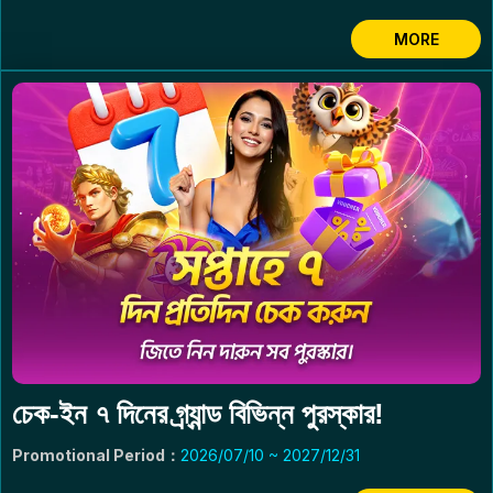
MORE
চেক-ইন ৭ দিনের গ্র্যান্ড বিভিন্ন পুরস্কার!
Promotional Period
2026/07/10 ~ 2027/12/31