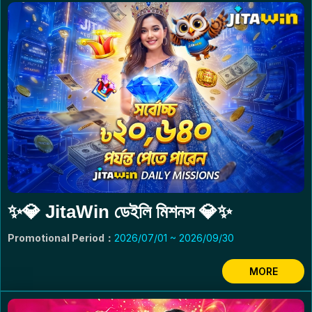
✨💎 JitaWin ডেইলি মিশনস 💎✨
Promotional Period
2026/07/01 ~ 2026/09/30
MORE