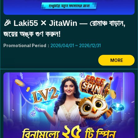
🎉 Laki55 ✕ JitaWin — রোমাঞ্চ বাড়ান,
জয়ের অঙ্ক গুণ করুন!
Promotional Period
2026/04/01 ~ 2026/12/31
MORE