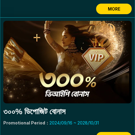
MORE
৩০০% ডিপোজিট বোনাস
Promotional Period
2024/09/16 ~ 2028/10/31