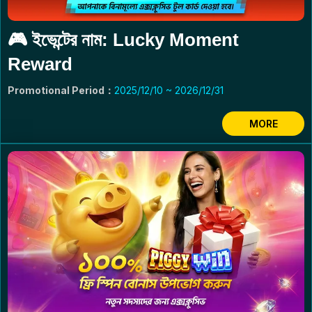
🎮 ইভেন্টের নাম: Lucky Moment
Reward
Promotional Period
2025/12/10 ~ 2026/12/31
MORE