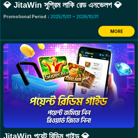
💎 JitaWin সুপ্রিম লাকি রেড এনভেলপ 💎
Promotional Period
2025/11/01 ~ 2026/10/31
MORE
JitaWin পয়েন্ট রিডিম গাইড 💎