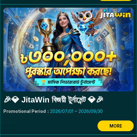
🎉💎 JitaWin বিজয়ী টুর্নামেন্ট 💎🎉
Promotional Period
2026/07/01 ~ 2026/09/30
MORE