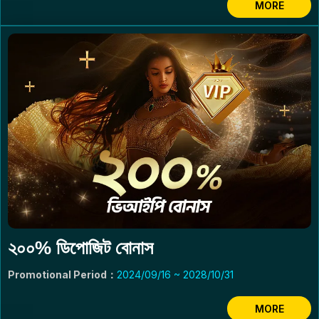
MORE
২০০% ডিপোজিট বোনাস
Promotional Period
2024/09/16 ~ 2028/10/31
MORE