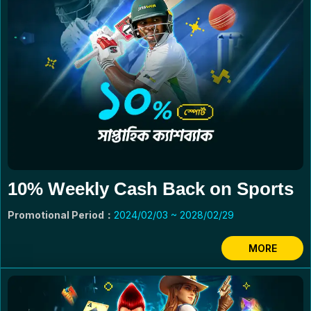
10% Weekly Cash Back on Sports
Promotional Period
2024/02/03 ~ 2028/02/29
MORE