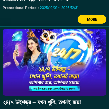
Promotional Period
2025/10/01 ~ 2026/12/31
MORE
২৪/৭ উইথড্র – যখন খুশি, তখনই জয়!