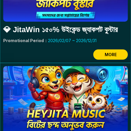
💎 JitaWin ১৫০% উইকেন্ড জ্যাকপট বুস্টার
Promotional Period
2026/02/07 ~ 2026/12/31
MORE