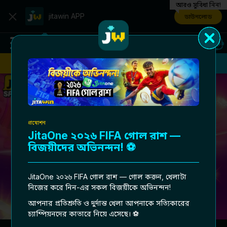
আরও সুবিধা নিন!
jitawin APP
ডাউনলোড
লগ ইন করুন
নিবন্ধন করুন
প্রমোশন
প্রমোশন
প্রমোশন
প্রমোশন
প্রমোশন
প্রমোশন
প্রমোশন
প্রমোশন
JitaOne ২০২৬ FIFA গোল রাশ —
হ্যাপি আওয়ার বোনাস লাকি ড্র
JitaWin X JitaBet - নতুন সদস্যদের
🎉 VIP2 তে আপগ্রেড করুন এবং
💎 আপনার JitaWin যাত্রা এখানেই
বন্ধুদের আমন্ত্রণ করুন, আয় বাড়ান
🎉 Laki55 ✕ JitaWin — রোমাঞ্চ
JitaGo ✕ JitaWin — দ্বিগুণ মজা,
বিজয়ীদের অভিনন্দন! ⚽
জন্য ১০০টি ফ্রি স্পিনস
বিনামূল্যে স্পিন করুন!
শুরু💎
JitaWin-এর সাথে. 💎
বাড়ান, জয়ের অঙ্ক গুণ করুন!
তিন গুণ জয়!
হ্যাপি আওয়ার চলাকালীন টাকা জমা দিয়ে লাকি ড্র টিকিট
জিতে নিন!
JitaOne ২০২৬ FIFA গোল রাশ — গোল করুন, খেলাটা
JitaWinX JitaBet — Let the Wins
💎 VIP2 অপেক্ষা করছে — আজই ২৫টি বিনামূল্যে স্পিন
প্রিমিয়াম পুরষ্কারের জগতে পা রাখুন — স্পষ্টতা এবং উদ্দেশ্য
রেফার করুন বেশি। আয় করুন বেশি।
প্রথম ডিপোজিট বোনাস + ফ্রি স্পিন কার্ড দাবি করুন—
JILI-এর শীর্ষ-হিট Super Ace-এ ৳১০০ মূল্যের ফ্রি স্পিন
নিজের করে নিন-এর সকল বিজয়ীকে অভিনন্দন!
আনলক করুন!
দিয়ে তৈরি।
৳২০০ ক্যাশ ভ্যালু + JILI-এর সুপার-হিট Super Ace-এ
কার্ড দাবি করুন — শুধুমাত্র নিবন্ধন JitaGo করে এবং
Begin! 🎉
🎉 প্রতি বুধবার ও শুক্রবার ১০০ জন ভাগ্যবান বিজয়ী
আপনার বন্ধুদের JitaWin-এ যোগ দিতে আমন্ত্রণ জানান
৳১০০—শুধু Laki55-এ রেজিস্টার করুন এবং আপনার
আপনার প্রথম জমা (যেকোনো পরিমাণ) করে!
আপনার প্রতিশ্রুতি ও দুর্দান্ত খেলা আপনাকে সত্যিকারের
🎁 VIP2 এ পৌঁছান এবং তাৎক্ষণিকভাবে ২৫টি বিনামূল্যে
আপনার ১০০% Piggy Win Free Spin Card আনলক
এবং রেফারেল ও তাদের চলমান অ্যাক্টিভিটির মাধ্যমে
💰 প্রতিটি বিজয়ী কমপক্ষে ৳৩৮৮ জিতবেন, আর সর্বোচ্চ
প্রথম ডিপোজিট করুন!
JILI-এর শীর্ষ-হিট Super Ace-এ ৳১০০ মূল্যের ফ্রি স্পিন
চ্যাম্পিয়নদের কাতারে নিয়ে এসেছে। ⚽
স্পিন পান — কোনও জমা দেওয়ার প্রয়োজন নেই!
করুন
রিওয়ার্ড অর্জন করুন।
পুরস্কার হবে ৳৩,৮৮৮ পর্যন্ত!
🔗
https://www.jitago.vip/
কার্ড দাবি করুন — শুধুমাত্র নিবন্ধন JitaBet করে এবং